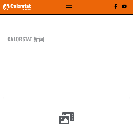
CALORSTAT 新闻资讯
CALORSTAT 新闻
浏览Calorstat by Vernet 所有信
息
从我们的新闻专栏获取实时资讯和行业见解——您了解最新动态的最
佳渠道。