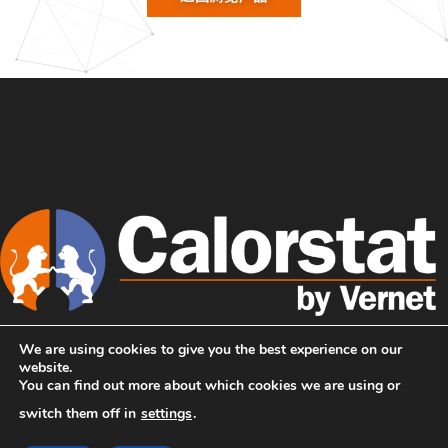
We are using cookies to give you the best experience on our
主页
我们是CALORSTAT
website.
You can find out more about which cookies we are using or
售后市场解决方案
电子图册
switch them off in
settings
.